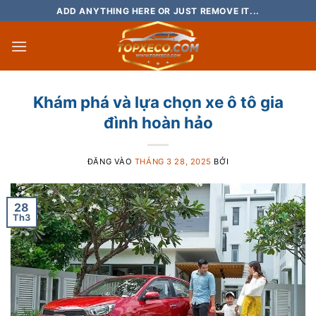
Bỏ
ADD ANYTHING HERE OR JUST REMOVE IT...
qua
nội
dung
Khám phá và lựa chọn xe ô tô gia
đình hoàn hảo
ĐĂNG VÀO
THÁNG 3 28, 2025
BỞI
28
Th3