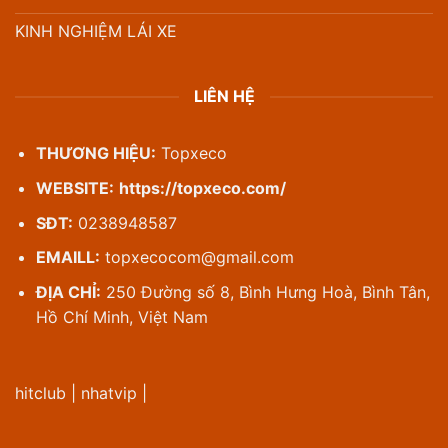
KINH NGHIỆM LÁI XE
LIÊN HỆ
THƯƠNG HIỆU:
Topxeco
WEBSITE:
https://topxeco.com/
SĐT:
0238948587
EMAILL:
topxecocom@gmail.com
ĐỊA CHỈ:
250 Đường số 8, Bình Hưng Hoà, Bình Tân,
Hồ Chí Minh, Việt Nam
hitclub
|
nhatvip
|