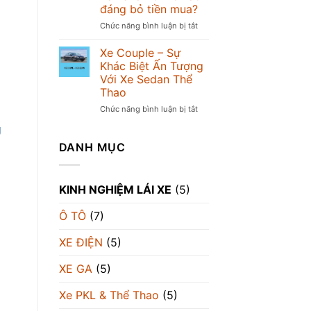
Nhượng:
đáng bỏ tiền mua?
Đầu
Đánh
Giá
Chức năng bình luận bị tắt
ở
BMW
So
M3
sánh
Xe Couple – Sự
vs
Honda
Khác Biệt Ấn Tượng
Mercedes-
CBR500R
Với Xe Sedan Thể
AMG
vs
Thao
C63
Yamaha
R3:
Chức năng bình luận bị tắt
ở
Xe
Xe
g
nào
Couple
đáng
–
DANH MỤC
bỏ
Sự
tiền
Khác
mua?
Biệt
KINH NGHIỆM LÁI XE
(5)
Ấn
Tượng
Ô TÔ
(7)
Với
Xe
Sedan
XE ĐIỆN
(5)
Thể
Thao
XE GA
(5)
Xe PKL & Thể Thao
(5)