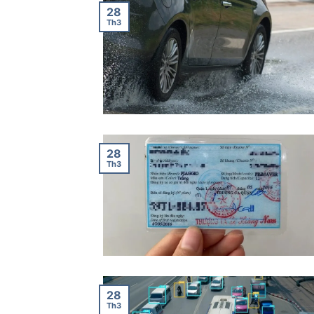
28
Th3
28
Th3
28
Th3