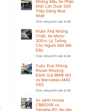
Những Mẫu Xe Phân
Khối Lớn Dưới 500
Triệu Đáng Mua
Nhất
Chức năng bình luận bị tắt
ở
Những
Mẫu
Khám Phá Những
Xe
Chiếc Xe Motor
Phân
300cc Lý Tưởng
Khối
Cho Người Mới Bắt
Lớn
Đầu
Dưới
500
Chức năng bình luận bị tắt
ở
Triệu
Khám
Đáng
Phá
Cuộc Đua Không
Mua
Những
Khoan Nhượng:
Nhất
Chiếc
Đánh Giá BMW M3
Xe
vs Mercedes-AMG
Motor
C63
300cc
Lý
Chức năng bình luận bị tắt
ở
Tưởng
Cuộc
Cho
Đua
So sánh Honda
Người
Không
CBR500R vs
g
Mới
Khoan
Yamaha R3: Xe nào
Bắt