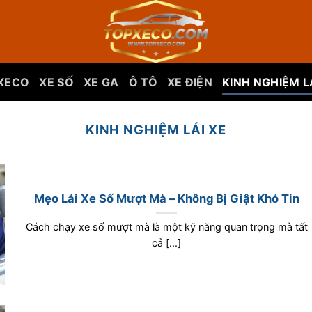
XECO
XE SỐ
XE GA
Ô TÔ
XE ĐIỆN
KINH NGHIỆM L
KINH NGHIỆM LÁI XE
Mẹo Lái Xe Số Mượt Mà – Không Bị Giật Khó Tin
Cách chạy xe số mượt mà là một kỹ năng quan trọng mà tất
cả [...]