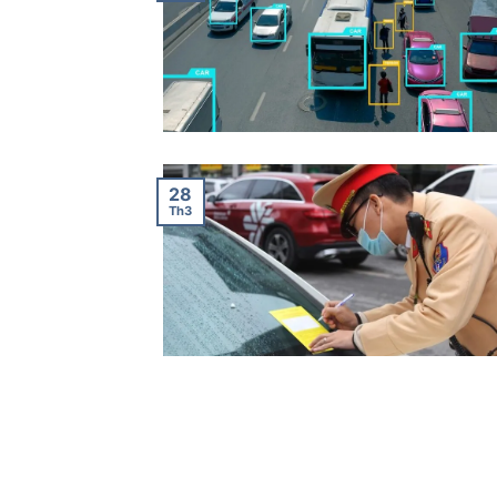
28
Th3