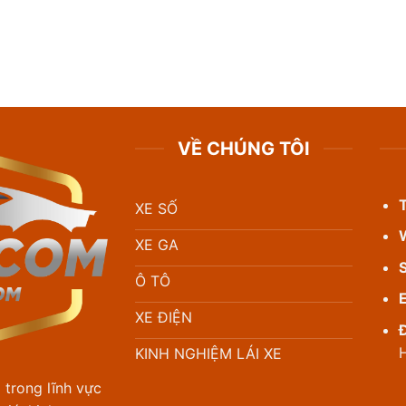
VỀ CHÚNG TÔI
XE SỐ
XE GA
Ô TÔ
XE ĐIỆN
Đ
H
KINH NGHIỆM LÁI XE
 trong lĩnh vực