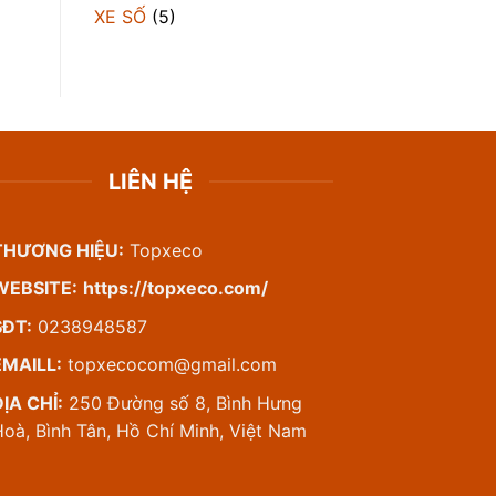
XE SỐ
(5)
LIÊN HỆ
THƯƠNG HIỆU:
Topxeco
WEBSITE:
https://topxeco.com/
SĐT:
0238948587
EMAILL:
topxecocom@gmail.com
ỊA CHỈ:
250 Đường số 8, Bình Hưng
oà, Bình Tân, Hồ Chí Minh, Việt Nam