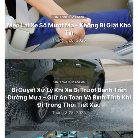
KINH NGHIỆM LÁI XE
Mẹo Lái Xe Số Mượt Mà – Không Bị Giật Khó
Tin
Tháng 3 28, 2025
KINH NGHIỆM LÁI XE
Bí Quyết Xử Lý Khi Xe Bị Trượt Bánh Trên
Đường Mưa – Giữ An Toàn Và Bình Tĩnh Khi
Đi Trong Thời Tiết Xấu
Tháng 3 28, 2025