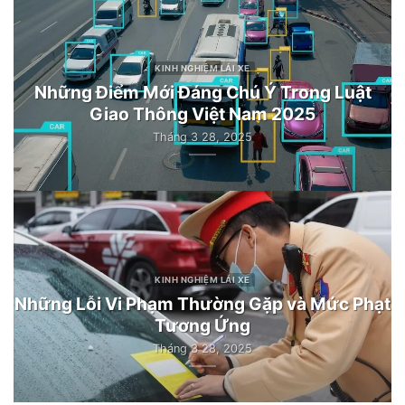
KINH NGHIỆM LÁI XE
Những Điểm Mới Đáng Chú Ý Trong Luật
Giao Thông Việt Nam 2025
Tháng 3 28, 2025
KINH NGHIỆM LÁI XE
Những Lỗi Vi Phạm Thường Gặp và Mức Phạt
Tương Ứng
Tháng 3 28, 2025