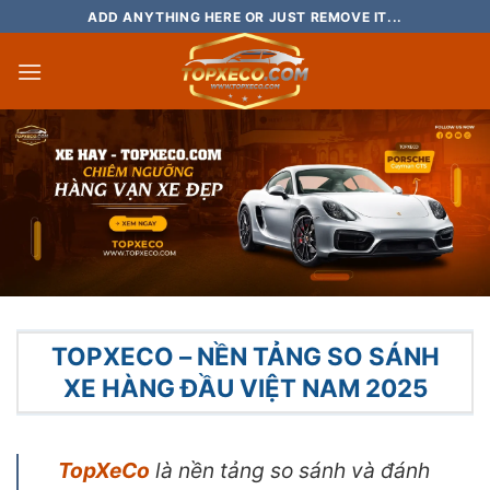
Bỏ
ADD ANYTHING HERE OR JUST REMOVE IT...
qua
nội
dung
TOPXECO – NỀN TẢNG SO SÁNH
XE HÀNG ĐẦU VIỆT NAM 2025
TopXeCo
là nền tảng so sánh và đánh