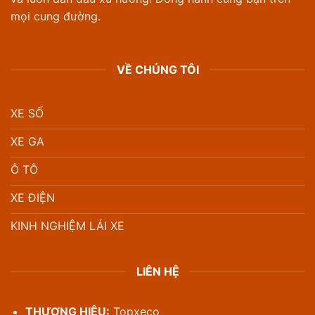
mọi cung đường.
VỀ CHÚNG TÔI
XE SỐ
XE GA
Ô TÔ
XE ĐIỆN
KINH NGHIỆM LÁI XE
LIÊN HỆ
THƯƠNG HIỆU:
Topxeco